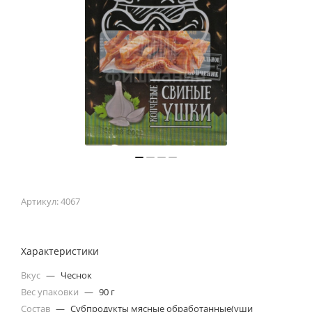
Артикул:
4067
Характеристики
Вкус
—
Чеснок
Вес упаковки
—
90 г
Состав
—
Субпродукты мясные обработанные(уши