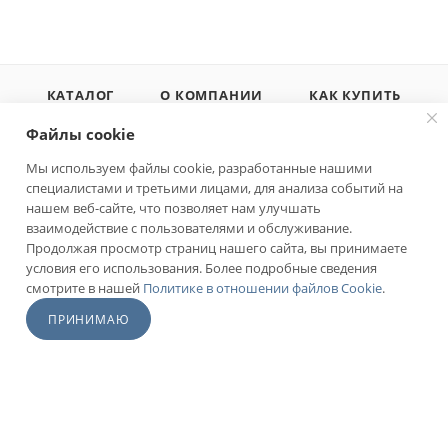
КАТАЛОГ
О КОМПАНИИ
КАК КУПИТЬ
ДОСТАВКА
КОНТАКТЫ
ПРАЙС-ЛИСТ
Файлы cookie
БЛОГ
ПРОИЗВОДИТЕЛИ
АКЦИИ
Мы используем файлы cookie, разработанные нашими
специалистами и третьими лицами, для анализа событий на
нашем веб-сайте, что позволяет нам улучшать
взаимодействие с пользователями и обслуживание.
Продолжая просмотр страниц нашего сайта, вы принимаете
условия его использования. Более подробные сведения
В КОРЗИНУ
смотрите в нашей
Политике в отношении файлов Cookie
.
+7 925 578 71 08
ПРИНИМАЮ
org@fishmany.ru
Главная
Кабинет
Корзина
г. Москва, ул. Булатниковская д. 14
офис 305
ПОЛИТИКА КОНФИДЕНЦИАЛЬНОСТИ