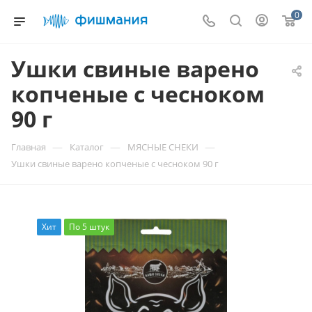
0
Ушки свиные варено
копченые с чесноком
90 г
—
—
—
Главная
Каталог
МЯСНЫЕ СНЕКИ
Ушки свиные варено копченые с чесноком 90 г
Хит
По 5 штук