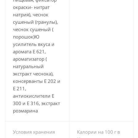
окраски- нитрат
натрия), чеснок
сушеный (гранулы),
чеснок сушеный (
порошок)Ю
усилитель вкуса и
аромата Е 621,
ароматизатор (
натуральный
экстракт чеснока),
консерванты Е 202 и
Е 211,
антиокислители Е
300 и Е 316, экстракт
розмарина
Условия хранения
Калории на 100 г в