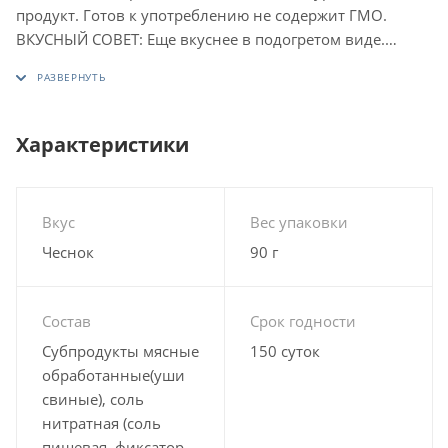
продукт. Готов к употреблению не содержит ГМО.
ВКУСНЫЙ СОВЕТ: Еще вкуснее в подогретом виде.
Перед употреблением вскрыть пакет, выложить
продукт на тарелку и подогреть в микроволновой печи
20-30 сек.
Ода свиным ушам, найденная в интернете (автор
Характеристики
Федор Панарин)
Свиные уши – не простой продукт!
Вид вызывает изумление...
Вкус
Вес упаковки
Но кто осмелится их съесть,
Чеснок
90 г
Тот и познает суть свиных ушей,
Тот испытает... НАСЛАЖДЕНИЕ
Состав
Срок годности
Субпродукты мясные
150 суток
обработанные(уши
свиные), соль
нитратная (соль
пищевая, фиксатор