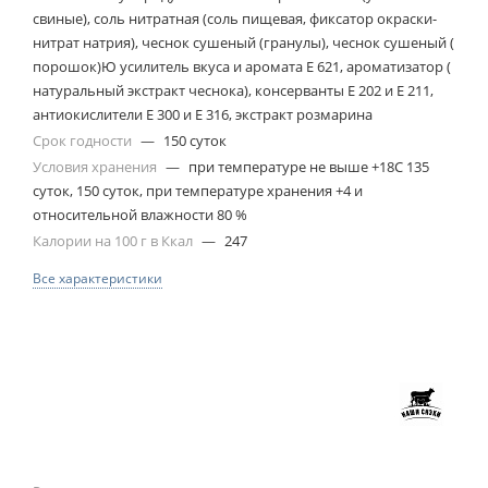
свиные), соль нитратная (соль пищевая, фиксатор окраски-
нитрат натрия), чеснок сушеный (гранулы), чеснок сушеный (
порошок)Ю усилитель вкуса и аромата Е 621, ароматизатор (
натуральный экстракт чеснока), консерванты Е 202 и Е 211,
антиокислители Е 300 и Е 316, экстракт розмарина
Срок годности
—
150 суток
Условия хранения
—
при температуре не выше +18С 135
суток, 150 суток, при температуре хранения +4 и
относительной влажности 80 %
Калории на 100 г в Ккал
—
247
Все характеристики