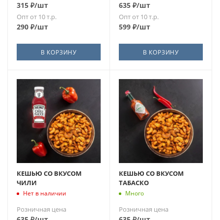
315
₽
/шт
635
₽
/шт
Опт от 10 т.р.
Опт от 10 т.р.
290
₽
/шт
599
₽
/шт
В КОРЗИНУ
В КОРЗИНУ
КЕШЬЮ СО ВКУСОМ
КЕШЬЮ СО ВКУСОМ
ЧИЛИ
ТАБАСКО
Нет в наличии
Много
Розничная цена
Розничная цена
635
₽
/шт
635
₽
/шт