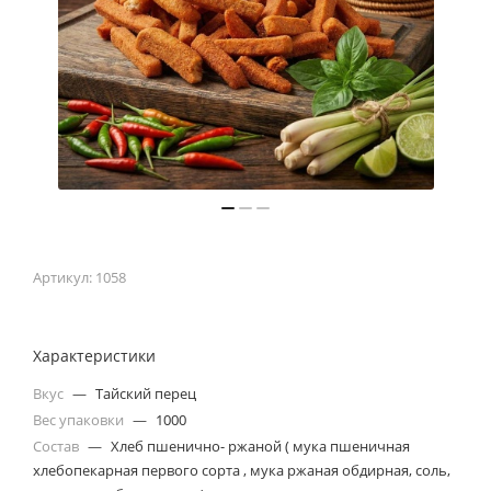
Артикул:
1058
Характеристики
Вкус
—
Тайский перец
Вес упаковки
—
1000
Состав
—
Хлеб пшенично- ржаной ( мука пшеничная
хлебопекарная первого сорта , мука ржаная обдирная, соль,