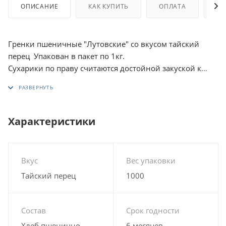
ОПИСАНИЕ
КАК КУПИТЬ
ОПЛАТА
ДО
Гренки пшеничные "Лутовские" со вкусом тайский
перец Упакован в пакет по 1кг.
Сухарики по праву считаются достойной закуской к
пиву. Продукт изготовлен из пшенично-ржаной муки,
воды, соли, дрожжей хлебопекарных, масла
растительного рафинированного.
Гренки сдобрены пищевой добавкой «Тайский пер
ец»
Характеристики
-
отличный вариант для тех, кто любит погорячее.
Тайский перец и его ценные свойства известны
человеку с давних времен.
Вкус
Вес упаковки
Тайский перец
1000
Состав
Срок годности
Хлеб пшенично-
6 месяцев