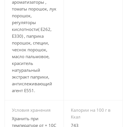
ароматизаторы ,
томаты порошок, лук
порошок,
регуляторы
кислотности( Е262,
Е330) , паприка
порошок, специи,
чеснок порошок,
масло пальмовое,
краситель
натуральный
экстракт паприки,
антислеживающий
агент Е551.
Условия хранения
Калории на 100 г в
Ккал
Хранить при
температуре от + 10С
743