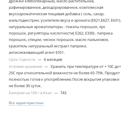
дрожжи хлебопекарные), масло растительное,
рафинированное, дезодорированное, комплексная
вкусоароматическая пищевая добавка ( соль, сахар,
мальтодекстрин, усилители вкуса и аромата (Е621,Е627, Е631),
натуральные ароматизаторы , томаты порошок, лук
порошок, регуляторы кислотности( Е262, Е330) , паприка
порошок, специи, чеснок порошок, масло пальмовое,
краситель натуральный экстракт паприки,
антислеживающий агент Е551.
Срок годности
—
6 месяцев
Условия хранения
—
Хранить при температуре от + 10С до+
25С при относительной влажности не более 65-75%. Продукт
полностью готов к употреблению.После вскрытия упаковки
не более 30 суток.
Калории на 100 г в Ккал
—
743
Все характеристики