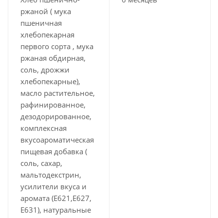
ржаной ( мука
пшеничная
хлебопекарная
первого сорта , мука
ржаная обдирная,
соль, дрожжи
хлебопекарные),
масло растительное,
рафинированное,
дезодорированное,
комплексная
вкусоароматическая
пищевая добавка (
соль, сахар,
мальтодекстрин,
усилители вкуса и
аромата (Е621,Е627,
Е631), натуральные