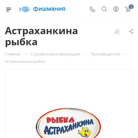
0
Астраханкина
рыбка
—
—
—
Главная
Справочная информация
Производители
Астраханкина рыбка