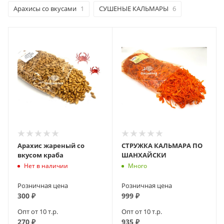
Арахисы со вкусами
1
СУШЕНЫЕ КАЛЬМАРЫ
6
Арахис жареный со
СТРУЖКА КАЛЬМАРА ПО
вкусом краба
ШАНХАЙСКИ
Нет в наличии
Много
Розничная цена
Розничная цена
300
₽
999
₽
Опт от 10 т.р.
Опт от 10 т.р.
270
₽
935
₽