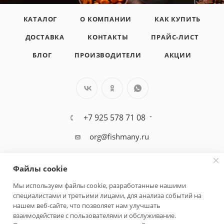
КАТАЛОГ
О КОМПАНИИ
КАК КУПИТЬ
ДОСТАВКА
КОНТАКТЫ
ПРАЙС-ЛИСТ
БЛОГ
ПРОИЗВОДИТЕЛИ
АКЦИИ
+7 925 578 71 08
org@fishmany.ru
г. Москва, ул. Булатниковская д. 14
офис 305
Файлы cookie
Мы используем файлы cookie, разработанные нашими
ПОЛИТИКА КОНФИДЕНЦИАЛЬНОСТИ
специалистами и третьими лицами, для анализа событий на
нашем веб-сайте, что позволяет нам улучшать
взаимодействие с пользователями и обслуживание.
2026 © ИП Салахов А.Р.