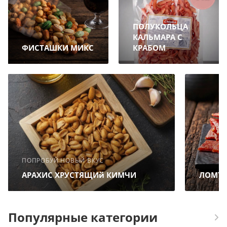
ПОЛУКОЛЬЦА
КАЛЬМАРА С
ФИСТАШКИ МИКС
КРАБОМ
ПОПРОБУЙ НОВЫЙ ВКУС
АРАХИС ХРУСТЯЩИй КИМЧИ
ЛОМТИ
Популярные категории